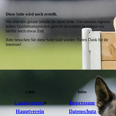
Diese Seite wird noch erstellt.
Wir erstellen gerade Inhalte für diese Seite. Um unseren eigenen
hohen Qualitätsansprüchen gerecht zu werden benötigen wir
hierfür noch etwas Zeit.
Bitte besuchen Sie diese Seite bald wieder. Vielen Dank für ihr
Interesse!
Links
Infos
Landesgrupp
e
Impressum
Hauptverein
Datenschutz